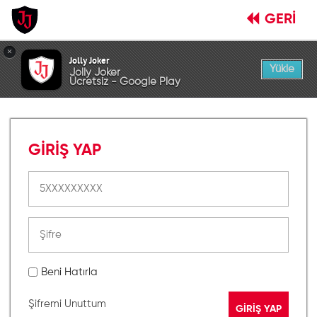
GERİ
×
Jolly Joker
Yükle
Jolly Joker
Ücretsiz - Google Play
GİRİŞ YAP
Beni Hatırla
Şifremi Unuttum