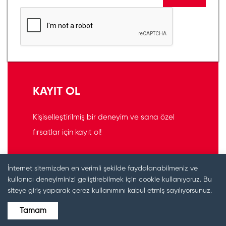
KAYIT OL
Kişiselleştirilmiş bir deneyim ve sana özel
fırsatlar için kayıt ol!
KAYIT OL
İnternet sitemizden en verimli şekilde faydalanabilmeniz ve
kullanıcı deneyiminizi geliştirebilmek için cookie kullanıyoruz. Bu
siteye giriş yaparak çerez kullanımını kabul etmiş sayılıyorsunuz.
Tamam