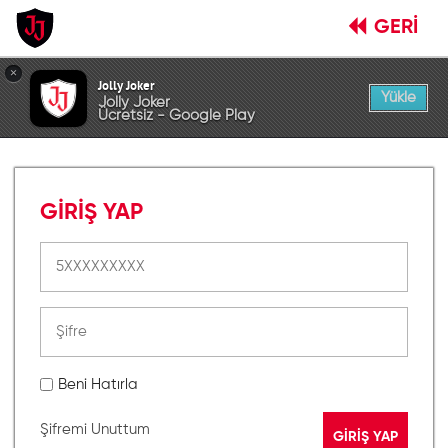
GERİ
×
Jolly Joker
Yükle
Jolly Joker
Ücretsiz - Google Play
GİRİŞ YAP
Beni Hatırla
Şifremi Unuttum