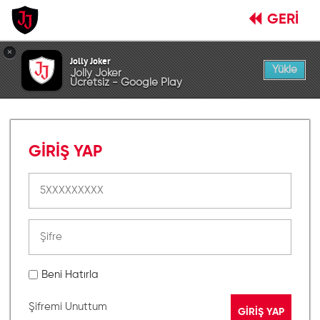
GERİ
×
Jolly Joker
Yükle
Jolly Joker
Ücretsiz - Google Play
GİRİŞ YAP
Beni Hatırla
Şifremi Unuttum