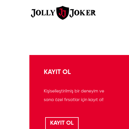
KAYIT OL
Kişiselleştirilmiş bir deneyim ve
sana özel fırsatlar için kayıt ol!
KAYIT OL