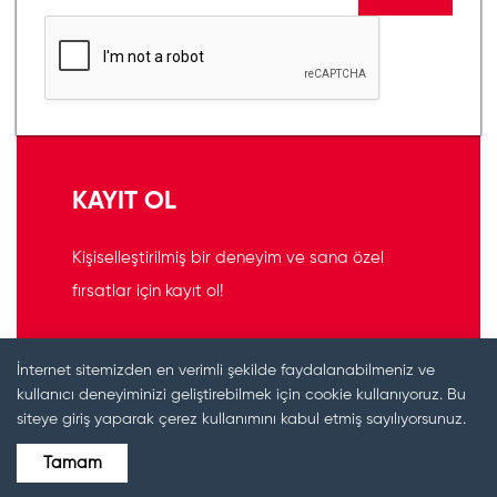
KAYIT OL
Kişiselleştirilmiş bir deneyim ve sana özel
fırsatlar için kayıt ol!
KAYIT OL
İnternet sitemizden en verimli şekilde faydalanabilmeniz ve
kullanıcı deneyiminizi geliştirebilmek için cookie kullanıyoruz. Bu
siteye giriş yaparak çerez kullanımını kabul etmiş sayılıyorsunuz.
Tamam