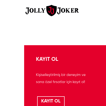
KAYIT OL
Kişiselleştirilmiş bir deneyim ve
sana özel fırsatlar için kayıt ol!
KAYIT OL