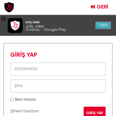
GERİ
×
Jolly Joker
Yükle
Jolly Joker
Ücretsiz - Google Play
GİRİŞ YAP
Beni Hatırla
Şifremi Unuttum