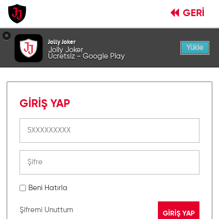
GERİ
×
Jolly Joker
Yükle
Jolly Joker
Ücretsiz - Google Play
GİRİŞ YAP
Beni Hatırla
Şifremi Unuttum