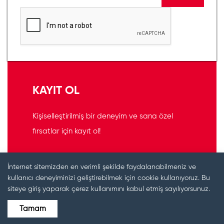
KAYIT OL
Kişiselleştirilmiş bir deneyim ve sana özel
fırsatlar için kayıt ol!
KAYIT OL
İnternet sitemizden en verimli şekilde faydalanabilmeniz ve
kullanıcı deneyiminizi geliştirebilmek için cookie kullanıyoruz. Bu
siteye giriş yaparak çerez kullanımını kabul etmiş sayılıyorsunuz.
Tamam