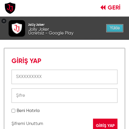
GERİ
×
Jolly Joker
Yükle
Jolly Joker
Ücretsiz - Google Play
GİRİŞ YAP
Beni Hatırla
Şifremi Unuttum