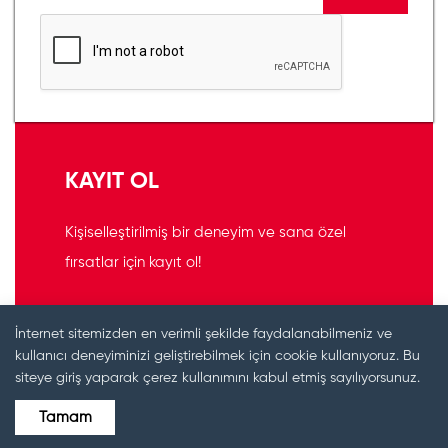
KAYIT OL
Kişiselleştirilmiş bir deneyim ve sana özel
fırsatlar için kayıt ol!
KAYIT OL
İnternet sitemizden en verimli şekilde faydalanabilmeniz ve
kullanıcı deneyiminizi geliştirebilmek için cookie kullanıyoruz. Bu
siteye giriş yaparak çerez kullanımını kabul etmiş sayılıyorsunuz.
Tamam