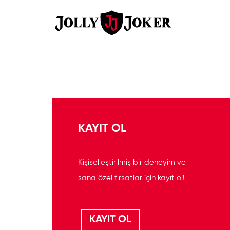
KAYIT OL
Kişiselleştirilmiş bir deneyim ve
sana özel fırsatlar için kayıt ol!
KAYIT OL