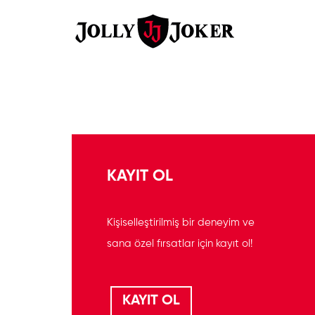
KAYIT OL
Kişiselleştirilmiş bir deneyim ve
sana özel fırsatlar için kayıt ol!
KAYIT OL