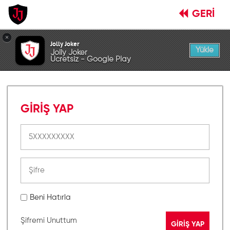
GERİ
×
Jolly Joker
Yükle
Jolly Joker
Ücretsiz - Google Play
GİRİŞ YAP
Beni Hatırla
Şifremi Unuttum