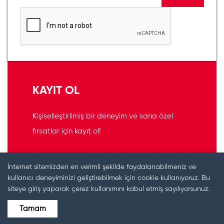
KAYIT OL
Kişiselleştirilmiş bir deneyim ve sana özel
fırsatlar için kayıt ol!
KAYIT OL
İnternet sitemizden en verimli şekilde faydalanabilmeniz ve
kullanıcı deneyiminizi geliştirebilmek için cookie kullanıyoruz. Bu
siteye giriş yaparak çerez kullanımını kabul etmiş sayılıyorsunuz.
Tamam