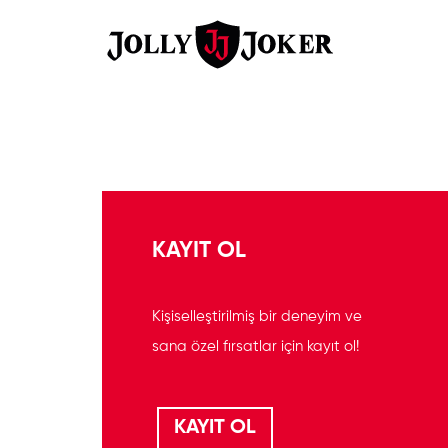
KAYIT OL
Kişiselleştirilmiş bir deneyim ve
sana özel fırsatlar için kayıt ol!
KAYIT OL