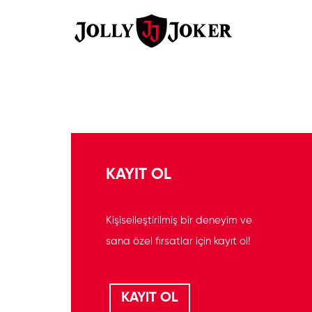
KAYIT OL
Kişiselleştirilmiş bir deneyim ve
sana özel fırsatlar için kayıt ol!
KAYIT OL