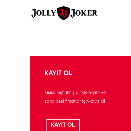
KAYIT OL
Kişiselleştirilmiş bir deneyim ve
sana özel fırsatlar için kayıt ol!
KAYIT OL