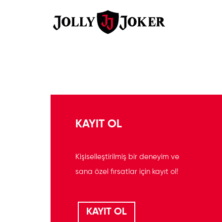
KAYIT OL
Kişiselleştirilmiş bir deneyim ve
sana özel fırsatlar için kayıt ol!
KAYIT OL