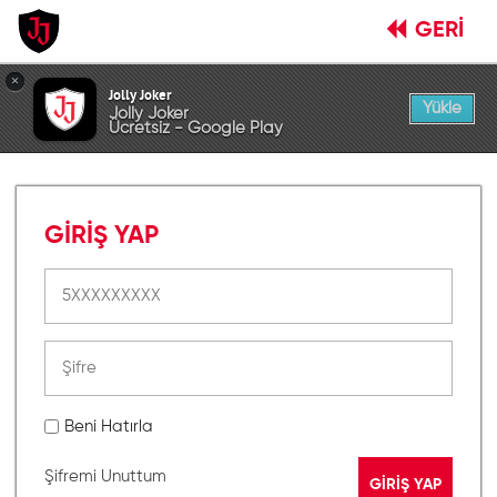
GERİ
×
Jolly Joker
Yükle
Jolly Joker
Ücretsiz - Google Play
GİRİŞ YAP
Beni Hatırla
Şifremi Unuttum