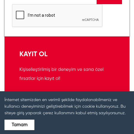
KAYIT OL
Kişiselleştirilmiş bir deneyim ve sana özel
fırsatlar için kayıt ol!
KAYIT OL
İnternet sitemizden en verimli şekilde faydalanabilmeniz ve
kullanıcı deneyiminizi geliştirebilmek için cookie kullanıyoruz. Bu
siteye giriş yaparak çerez kullanımını kabul etmiş sayılıyorsunuz.
Tamam