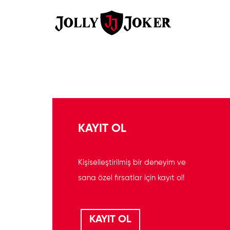
KAYIT OL
Kişiselleştirilmiş bir deneyim ve
sana özel fırsatlar için kayıt ol!
KAYIT OL