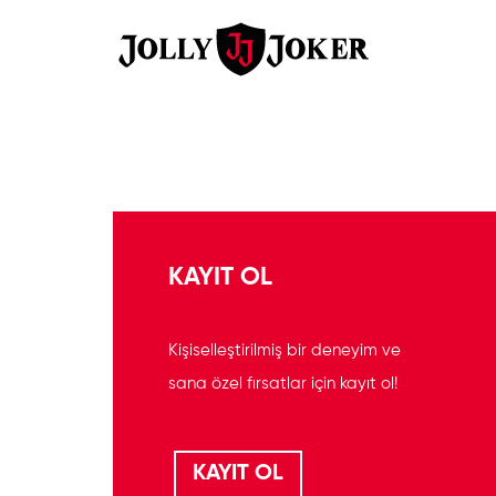
KAYIT OL
Kişiselleştirilmiş bir deneyim ve
sana özel fırsatlar için kayıt ol!
KAYIT OL