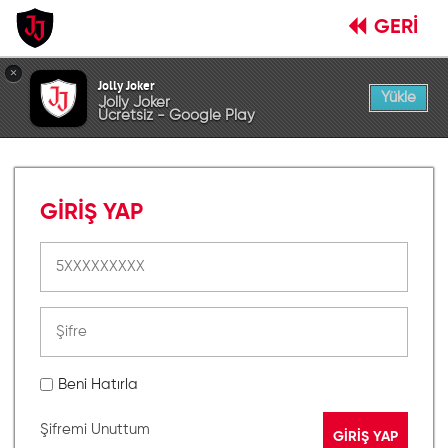
GERİ
×
Jolly Joker
Yükle
Jolly Joker
Ücretsiz - Google Play
GİRİŞ YAP
Beni Hatırla
Şifremi Unuttum