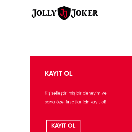
KAYIT OL
Kişiselleştirilmiş bir deneyim ve
sana özel fırsatlar için kayıt ol!
KAYIT OL