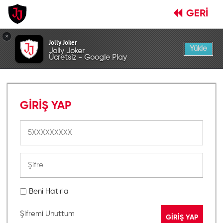
GERİ
×
Jolly Joker
Yükle
Jolly Joker
Ücretsiz - Google Play
GİRİŞ YAP
Beni Hatırla
Şifremi Unuttum