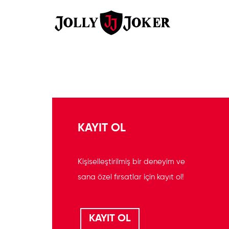
KAYIT OL
Kişiselleştirilmiş bir deneyim ve
sana özel fırsatlar için kayıt ol!
KAYIT OL