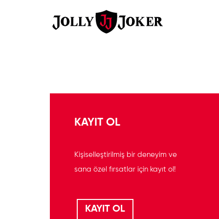
KAYIT OL
Kişiselleştirilmiş bir deneyim ve
sana özel fırsatlar için kayıt ol!
KAYIT OL