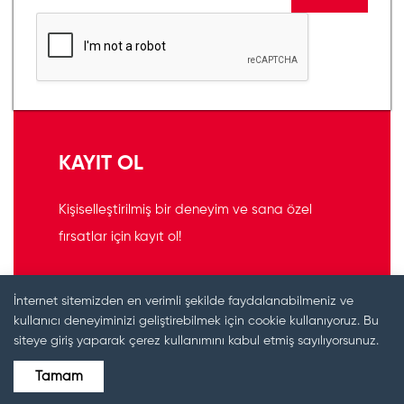
KAYIT OL
Kişiselleştirilmiş bir deneyim ve sana özel
fırsatlar için kayıt ol!
KAYIT OL
İnternet sitemizden en verimli şekilde faydalanabilmeniz ve
kullanıcı deneyiminizi geliştirebilmek için cookie kullanıyoruz. Bu
siteye giriş yaparak çerez kullanımını kabul etmiş sayılıyorsunuz.
Tamam