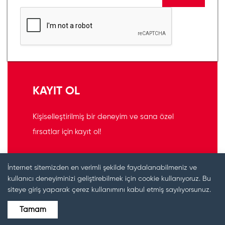
KAYIT OL
Kişiselleştirilmiş bir deneyim ve sana özel
fırsatlar için kayıt ol!
KAYIT OL
İnternet sitemizden en verimli şekilde faydalanabilmeniz ve
kullanıcı deneyiminizi geliştirebilmek için cookie kullanıyoruz. Bu
siteye giriş yaparak çerez kullanımını kabul etmiş sayılıyorsunuz.
Tamam