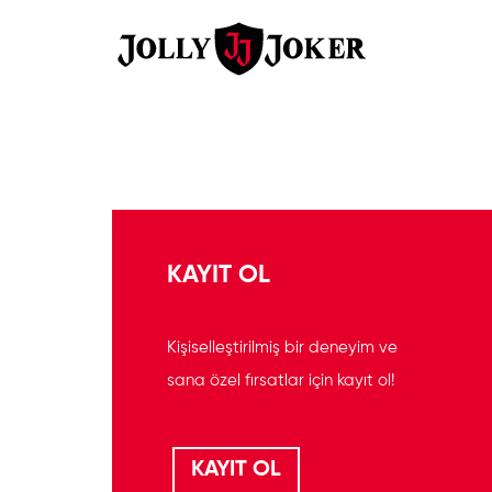
KAYIT OL
Kişiselleştirilmiş bir deneyim ve
sana özel fırsatlar için kayıt ol!
KAYIT OL