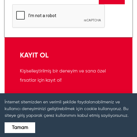
KAYIT OL
Kişiselleştirilmiş bir deneyim ve sana özel
fırsatlar için kayıt ol!
KAYIT OL
İnternet sitemizden en verimli şekilde faydalanabilmeniz ve
kullanıcı deneyiminizi geliştirebilmek için cookie kullanıyoruz. Bu
siteye giriş yaparak çerez kullanımını kabul etmiş sayılıyorsunuz.
Tamam