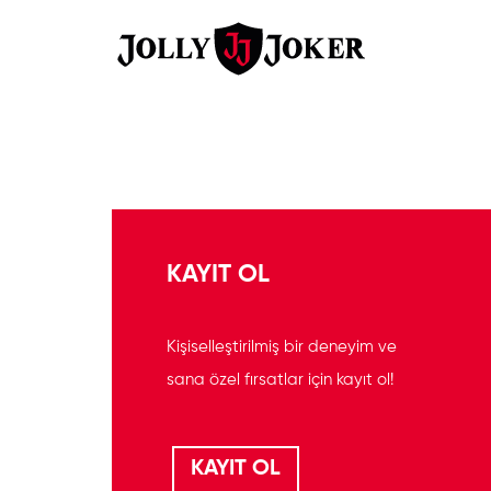
KAYIT OL
Kişiselleştirilmiş bir deneyim ve
sana özel fırsatlar için kayıt ol!
KAYIT OL