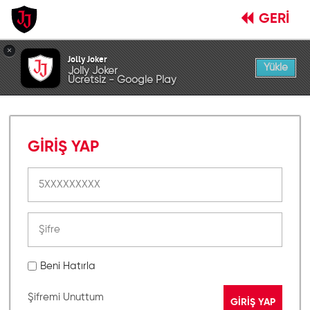
GERİ
×
Jolly Joker
Yükle
Jolly Joker
Ücretsiz - Google Play
GİRİŞ YAP
Beni Hatırla
Şifremi Unuttum