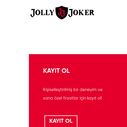
KAYIT OL
Kişiselleştirilmiş bir deneyim ve
sana özel fırsatlar için kayıt ol!
KAYIT OL