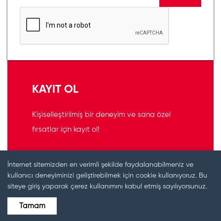
KAYIT OL
Kişiselleştirilmiş bir deneyim ve sana özel
fırsatlar için kayıt ol!
KAYIT OL
İnternet sitemizden en verimli şekilde faydalanabilmeniz ve
kullanıcı deneyiminizi geliştirebilmek için cookie kullanıyoruz. Bu
siteye giriş yaparak çerez kullanımını kabul etmiş sayılıyorsunuz.
Tamam