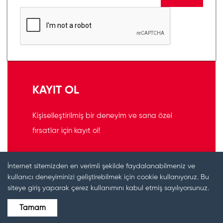
KAYIT OL
Kişiselleştirilmiş bir deneyim ve sana özel
fırsatlar için kayıt ol!
KAYIT OL
İnternet sitemizden en verimli şekilde faydalanabilmeniz ve
kullanıcı deneyiminizi geliştirebilmek için cookie kullanıyoruz. Bu
siteye giriş yaparak çerez kullanımını kabul etmiş sayılıyorsunuz.
Tamam