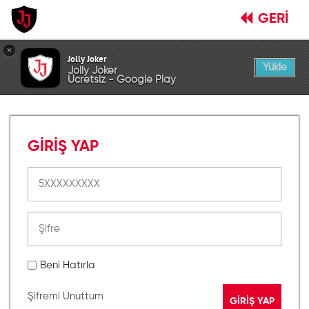
GERİ
×
Jolly Joker
Yükle
Jolly Joker
Ücretsiz - Google Play
GİRİŞ YAP
Beni Hatırla
Şifremi Unuttum