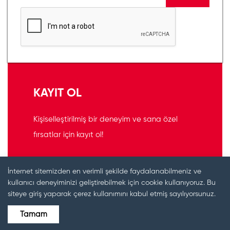
KAYIT OL
Kişiselleştirilmiş bir deneyim ve sana özel
fırsatlar için kayıt ol!
KAYIT OL
İnternet sitemizden en verimli şekilde faydalanabilmeniz ve
kullanıcı deneyiminizi geliştirebilmek için cookie kullanıyoruz. Bu
siteye giriş yaparak çerez kullanımını kabul etmiş sayılıyorsunuz.
Tamam