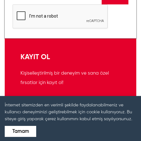
KAYIT OL
Kişiselleştirilmiş bir deneyim ve sana özel
fırsatlar için kayıt ol!
KAYIT OL
İnternet sitemizden en verimli şekilde faydalanabilmeniz ve
kullanıcı deneyiminizi geliştirebilmek için cookie kullanıyoruz. Bu
siteye giriş yaparak çerez kullanımını kabul etmiş sayılıyorsunuz.
Tamam