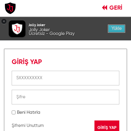
GERİ
×
Jolly Joker
Yükle
Jolly Joker
Ücretsiz - Google Play
GİRİŞ YAP
Beni Hatırla
Şifremi Unuttum