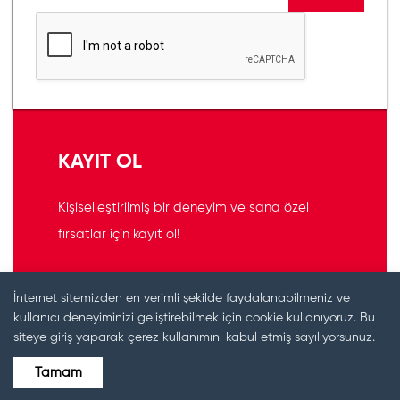
KAYIT OL
Kişiselleştirilmiş bir deneyim ve sana özel
fırsatlar için kayıt ol!
KAYIT OL
İnternet sitemizden en verimli şekilde faydalanabilmeniz ve
kullanıcı deneyiminizi geliştirebilmek için cookie kullanıyoruz. Bu
siteye giriş yaparak çerez kullanımını kabul etmiş sayılıyorsunuz.
Tamam