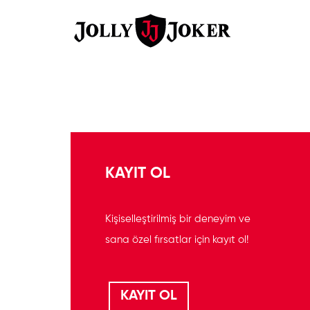
KAYIT OL
Kişiselleştirilmiş bir deneyim ve
sana özel fırsatlar için kayıt ol!
KAYIT OL