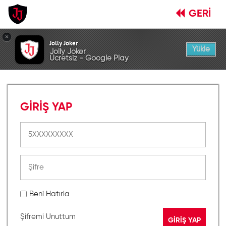
GERİ
×
Jolly Joker
Yükle
Jolly Joker
Ücretsiz - Google Play
GİRİŞ YAP
Beni Hatırla
Şifremi Unuttum