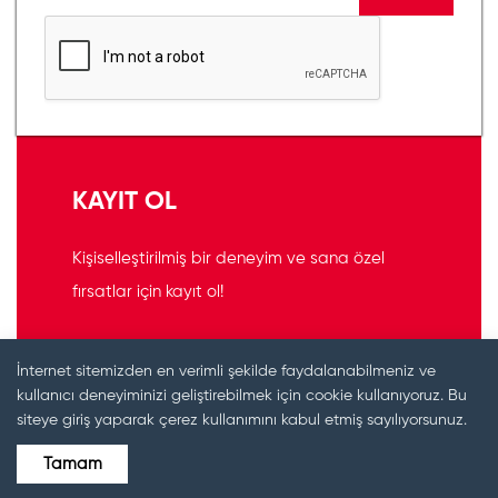
KAYIT OL
Kişiselleştirilmiş bir deneyim ve sana özel
fırsatlar için kayıt ol!
KAYIT OL
İnternet sitemizden en verimli şekilde faydalanabilmeniz ve
kullanıcı deneyiminizi geliştirebilmek için cookie kullanıyoruz. Bu
siteye giriş yaparak çerez kullanımını kabul etmiş sayılıyorsunuz.
Tamam