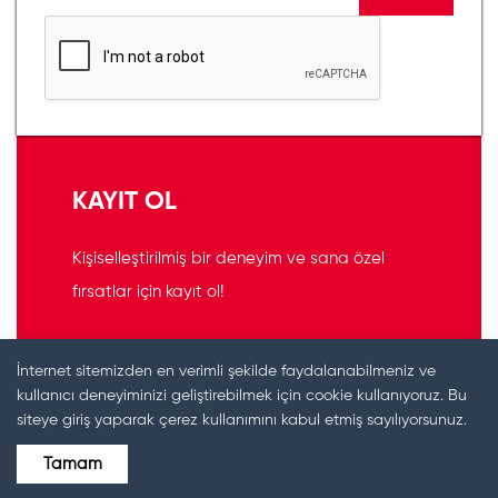
KAYIT OL
Kişiselleştirilmiş bir deneyim ve sana özel
fırsatlar için kayıt ol!
KAYIT OL
İnternet sitemizden en verimli şekilde faydalanabilmeniz ve
kullanıcı deneyiminizi geliştirebilmek için cookie kullanıyoruz. Bu
siteye giriş yaparak çerez kullanımını kabul etmiş sayılıyorsunuz.
Tamam