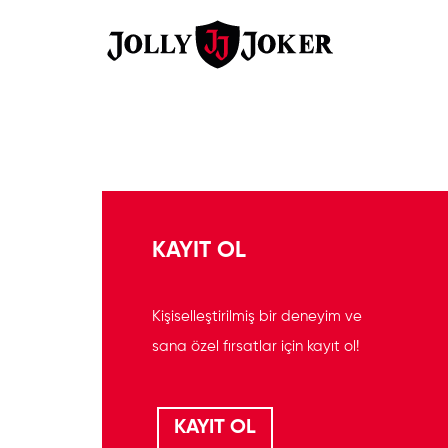
KAYIT OL
Kişiselleştirilmiş bir deneyim ve
sana özel fırsatlar için kayıt ol!
KAYIT OL