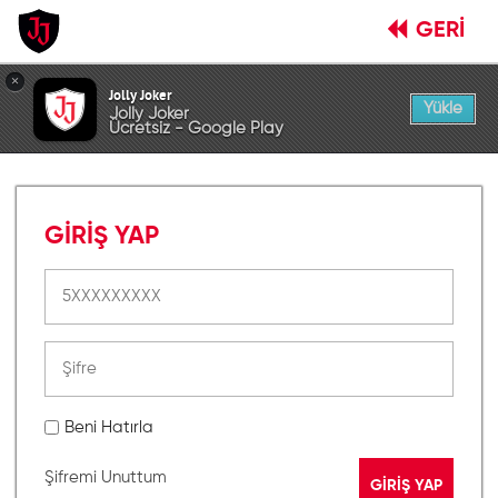
GERİ
×
Jolly Joker
Yükle
Jolly Joker
Ücretsiz - Google Play
GİRİŞ YAP
Beni Hatırla
Şifremi Unuttum