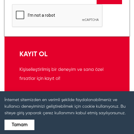
KAYIT OL
Kişiselleştirilmiş bir deneyim ve sana özel
fırsatlar için kayıt ol!
KAYIT OL
İnternet sitemizden en verimli şekilde faydalanabilmeniz ve
kullanıcı deneyiminizi geliştirebilmek için cookie kullanıyoruz. Bu
siteye giriş yaparak çerez kullanımını kabul etmiş sayılıyorsunuz.
Tamam