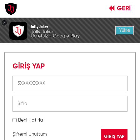
GERİ
×
Jolly Joker
Yükle
Jolly Joker
Ücretsiz - Google Play
GİRİŞ YAP
Beni Hatırla
Şifremi Unuttum