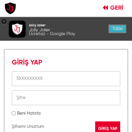
GERİ
×
Jolly Joker
Yükle
Jolly Joker
Ücretsiz - Google Play
GİRİŞ YAP
Beni Hatırla
Şifremi Unuttum