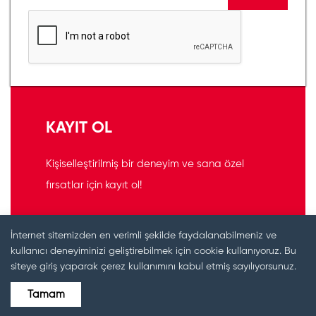
KAYIT OL
Kişiselleştirilmiş bir deneyim ve sana özel
fırsatlar için kayıt ol!
KAYIT OL
İnternet sitemizden en verimli şekilde faydalanabilmeniz ve
kullanıcı deneyiminizi geliştirebilmek için cookie kullanıyoruz. Bu
siteye giriş yaparak çerez kullanımını kabul etmiş sayılıyorsunuz.
Tamam