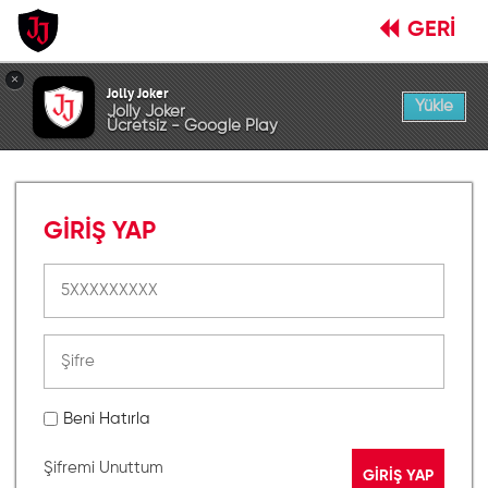
GERİ
×
Jolly Joker
Yükle
Jolly Joker
Ücretsiz - Google Play
GİRİŞ YAP
Beni Hatırla
Şifremi Unuttum