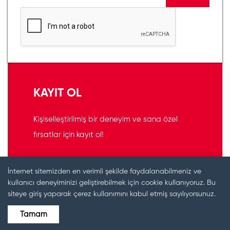
KAYIT OL
Kişiselleştirilmiş bir deneyim ve sana özel
fırsatlar için kayıt ol!
KAYIT OL
İnternet sitemizden en verimli şekilde faydalanabilmeniz ve
kullanıcı deneyiminizi geliştirebilmek için cookie kullanıyoruz. Bu
siteye giriş yaparak çerez kullanımını kabul etmiş sayılıyorsunuz.
Tamam