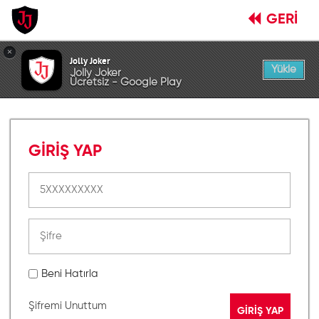
GERİ
×
Jolly Joker
Yükle
Jolly Joker
Ücretsiz - Google Play
GİRİŞ YAP
Beni Hatırla
Şifremi Unuttum