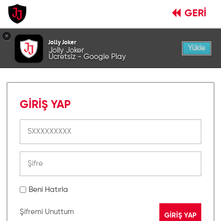
GERİ
×
Jolly Joker
Yükle
Jolly Joker
Ücretsiz - Google Play
GİRİŞ YAP
Beni Hatırla
Şifremi Unuttum