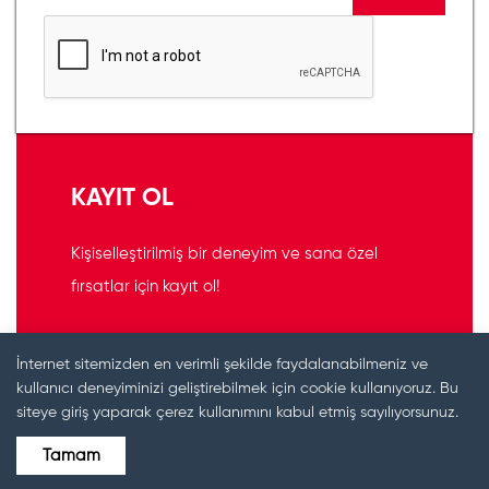
KAYIT OL
Kişiselleştirilmiş bir deneyim ve sana özel
fırsatlar için kayıt ol!
KAYIT OL
İnternet sitemizden en verimli şekilde faydalanabilmeniz ve
kullanıcı deneyiminizi geliştirebilmek için cookie kullanıyoruz. Bu
siteye giriş yaparak çerez kullanımını kabul etmiş sayılıyorsunuz.
Tamam